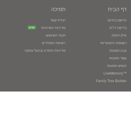
דף הבית
תמיכה
הרשם בחינם
יצירת קשר
בדיקת דנ''א
מדיניות הפרטיות
עודכן
אילן יוחסין
תנאי השימוש
רשומות היסטוריות
רשימת המחירים
צבע תמונות
מדיניות החזרה וביטול עסקה
שפר תמונות
הנפש תמונות
™LiveMemory
Family Tree Builder
בלוג
סיפורי משתמשים