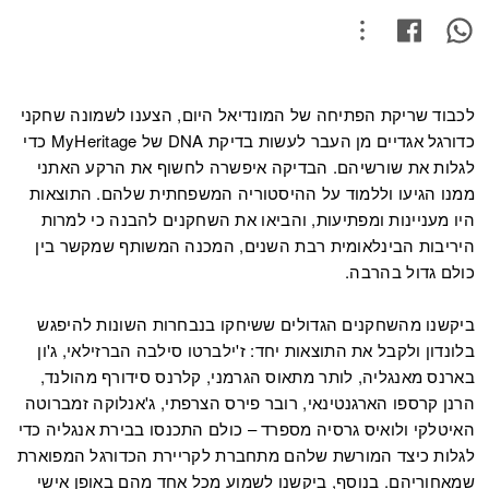
לכבוד שריקת הפתיחה של המונדיאל היום, הצענו לשמונה שחקני
כדורגל אגדיים מן העבר לעשות בדיקת DNA של MyHeritage כדי
לגלות את שורשיהם. הבדיקה איפשרה לחשוף את הרקע האתני
ממנו הגיעו וללמוד על ההיסטוריה המשפחתית שלהם. התוצאות
היו מעניינות ומפתיעות, והביאו את השחקנים להבנה כי למרות
היריבות הבינלאומית רבת השנים, המכנה המשותף שמקשר בין
כולם גדול בהרבה.
ביקשנו מהשחקנים הגדולים ששיחקו בנבחרות השונות להיפגש
בלונדון ולקבל את התוצאות יחד: ז'ילברטו סילבה הברזילאי, ג'ון
בארנס מאנגליה, לותר מתאוס הגרמני, קלרנס סידורף מהולנד,
הרנן קרספו הארגנטינאי, רובר פירס הצרפתי, ג'אנלוקה זמברוטה
האיטלקי ולואיס גרסיה מספרד – כולם התכנסו בבירת אנגליה כדי
לגלות כיצד המורשת שלהם מתחברת לקריירת הכדורגל המפוארת
שמאחוריהם. בנוסף, ביקשנו לשמוע מכל אחד מהם באופן אישי