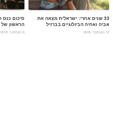
33 שנים אחרי: ישראלית מצאה את
סיכום כנס 
אביה ואחיה הביולוגיים בברזיל
הראשון של MyHeritage
12 בנובמבר, 2018
6 בנובמבר, 2018
הערות
דף הבית
תמיכה