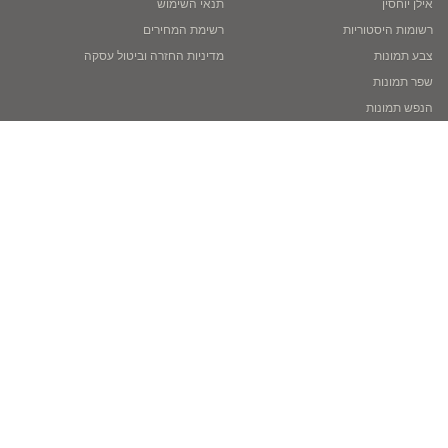
אילן יוחסין
תנאי השימוש
רשומות היסטוריות
רשימת המחירים
צבע תמונות
מדיניות החזרה וביטול עסקה
שפר תמונות
הנפש תמונות
™LiveMemory
Family Tree Builder
בלוג
סיפורי משתמשים
Copyright © 2026 MyHeritage Ltd.‎