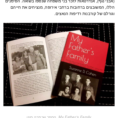
(אבני נגף), אנדרטאות לזכר בני משפחה שנספו בשואה. הסימנים
הללו, המשובצים ברחובות ברחבי אירופה, מנציחים את חייהם
וגורלם של קורבנות רדיפות הנאצים.
My Father’s Family
, הספר שכתבה סוזן