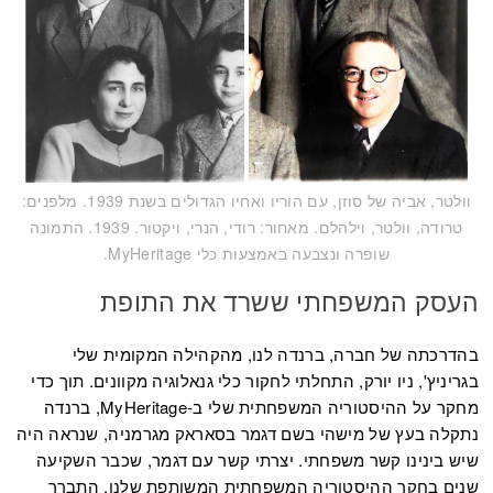
וולטר, אביה של סוזן, עם הוריו ואחיו הגדולים בשנת 1939. מלפנים:
טרודה, וולטר, וילהלם. מאחור: רודי, הנרי, ויקטור. 1939. התמונה
שופרה ונצבעה באמצעות כלי MyHeritage.
העסק המשפחתי ששרד את התופת
בהדרכתה של חברה, ברנדה לנו, מהקהילה המקומית שלי
בגריניץ', ניו יורק, התחלתי לחקור כלי גנאלוגיה מקוונים. תוך כדי
מחקר על ההיסטוריה המשפחתית שלי ב-MyHeritage, ברנדה
נתקלה בעץ של מישהי בשם דגמר בסאראק מגרמניה, שנראה היה
שיש בינינו קשר משפחתי. יצרתי קשר עם דגמר, שכבר השקיעה
שנים בחקר ההיסטוריה המשפחתית המשותפת שלנו. התברר