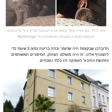
ורנר כילד, עם הוריו וואלי בסאראק גרינבאום ופריץ ורנר גרינבאום.
התמונה שופרה ונצבעה באמצעות כלי MyHeritage
הדובדבן שבקצפת היה שדגמר ובתה בריטה נסעו 3 שעות כדי
להצטרף אלינו. זה היה מושלם. הצחוק, הסיפורים המשותפים
ותחושת החיבור העמוקה היו בלתי נשכחים.