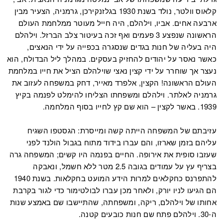
קלאוס וולטר, נולד בשנת 1930 בגלזנקירכן, גרמניה, הצעיר מבין
ארבעה אחים. אביו, וילהלם, היה חייל מעוטר ממלחמת העולם
הראשונה שנפצע 3 פעמים ואף זכה בעיטור צלב הברזל. וילהלם
היה בעליה של חנות בגדים שנסגרה בכפייה על ידי הנאצים,
כאשר נאסר על יהודים להחזיק בעסקים. במהלך ליל הבדולח, הוא
נעצר אך שוחרר על ידי קצין נאצי שוילהלם הציל את חייו במלחמת
העולם הראשונה! הקצין, אלפרד מאייר, דחק במשפחה לעזוב את
גרמניה לאלתר. וילהלם ומשפחתו הצליחו להימלט לפנמה בקיץ
1939. באשר לקצין – הוא שם קץ לחייו בסוף המלחמה.
עזיבתם של המשפחה הייתה קשה ומייסרת: הגסטפו השגיח
עליהם בזמן שארזו, והם עברו בידוד מתוח בגבול הולנד לפני
שעזבו סופית את אירופה. החיים בפנמה היו קשים; המשפחה גרה
בצריף עץ על עמודים בגובה 2.5 מטר ללא חשמל, ונאבקה
להתפרנס כחקלאים למרות הידע המועט בחקלאות. בשנת 1940
הם הגיעו לניו יורק, ולאחר מכן עברו לבולטימור כדי לגור בקרבת
אחותו של וילהלם, ריקה, ומשפחתה, שהתיישבו שם באמצע שנות
ה-30. וילהלם פתח שם חנות כובעים קטנה.