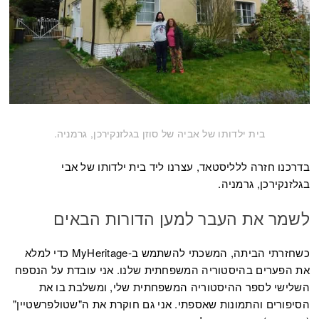
בית ילדותו של אביה של סוזן בגלזנקירכן, גרמניה.
בדרכנו חזרה ללליסטאד, עצרנו ליד בית ילדותו של אבי
בגלזנקירכן, גרמניה.
לשמר את העבר למען הדורות הבאים
כשחזרתי הביתה, המשכתי להשתמש ב-MyHeritage כדי למלא
את הפערים בהיסטוריה המשפחתית שלנו. אני עובדת על הנספח
השלישי לספר ההיסטוריה המשפחתית שלי, ומשלבת בו את
הסיפורים והתמונות שאספתי. אני גם חוקרת את ה"שטולפרשטיין"