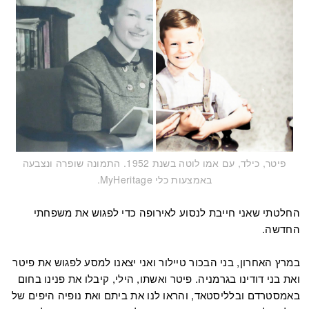
פיטר, כילד, עם אמו לוטה בשנת 1952. התמונה שופרה ונצבעה
באמצעות כלי MyHeritage.
החלטתי שאני חייבת לנסוע לאירופה כדי לפגוש את משפחתי
החדשה.
במרץ האחרון, בני הבכור טיילור ואני יצאנו למסע לפגוש את פיטר
ואת בני דודינו בגרמניה. פיטר ואשתו, הילי, קיבלו את פנינו בחום
באמסטרדם ובלליסטאד, והראו לנו את ביתם ואת נופיה היפים של