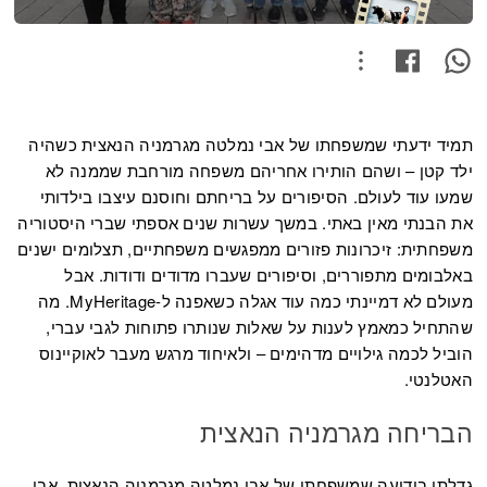
תמיד ידעתי שמשפחתו של אבי נמלטה מגרמניה הנאצית כשהיה
ילד קטן – ושהם הותירו אחריהם משפחה מורחבת שממנה לא
שמעו עוד לעולם. הסיפורים על בריחתם וחוסנם עיצבו בילדותי
את הבנתי מאין באתי. במשך עשרות שנים אספתי שברי היסטוריה
משפחתית: זיכרונות פזורים ממפגשים משפחתיים, תצלומים ישנים
באלבומים מתפוררים, וסיפורים שעברו מדודים ודודות. אבל
מעולם לא דמיינתי כמה עוד אגלה כשאפנה ל-MyHeritage. מה
שהתחיל כמאמץ לענות על שאלות שנותרו פתוחות לגבי עברי,
הוביל לכמה גילויים מדהימים – ולאיחוד מרגש מעבר לאוקיינוס
האטלנטי.
הבריחה מגרמניה הנאצית
גדלתי בידיעה שמשפחתו של אבי נמלטה מגרמניה הנאצית. אבי,