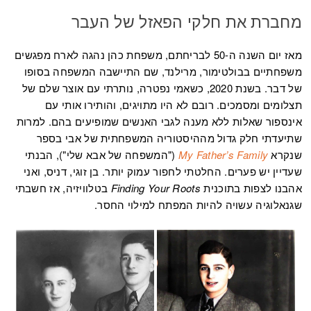
מחברת את חלקי הפאזל של העבר
מאז יום השנה ה-50 לבריחתם, משפחת כהן נהגה לארח מפגשים
משפחתיים בבולטימור, מרילנד, שם התיישבה המשפחה בסופו
של דבר. בשנת 2020, כשאמי נפטרה, נותרתי עם אוצר שלם של
תצלומים ומסמכים. רובם לא היו מתויגים, והותירו אותי עם
אינספור שאלות ללא מענה לגבי האנשים שמופיעים בהם. למרות
שתיעדתי חלק גדול מההיסטוריה המשפחתית של אבי בספר
שנקרא
My Father’s Family
("המשפחה של אבא שלי"), הבנתי
שעדיין יש פערים. החלטתי לחפור עמוק יותר. בן זוגי, דניס, ואני
אהבנו לצפות בתוכנית
Finding Your Roots
בטלוויזיה, אז חשבתי
שגנאלוגיה עשויה להיות המפתח למילוי החסר.