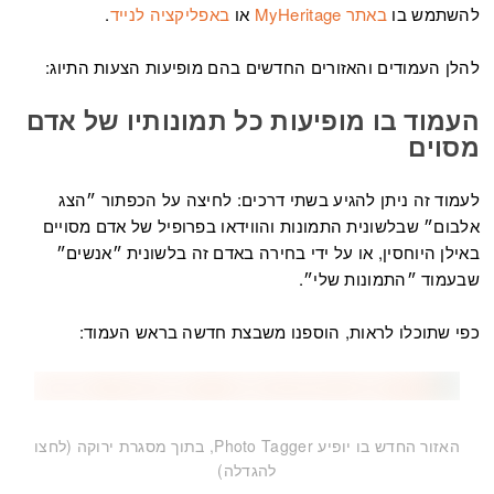
להשתמש בו
באתר MyHeritage
או
באפליקציה לנייד
.
להלן העמודים והאזורים החדשים בהם מופיעות הצעות התיוג:
העמוד בו מופיעות כל תמונותיו של אדם
מסוים
לעמוד זה ניתן להגיע בשתי דרכים: לחיצה על הכפתור ״הצג
אלבום״ שבלשונית התמונות והווידאו בפרופיל של אדם מסויים
באילן היוחסין, או על ידי בחירה באדם זה בלשונית ״אנשים״
שבעמוד ״התמונות שלי״.
כפי שתוכלו לראות, הוספנו משבצת חדשה בראש העמוד:
האזור החדש בו יופיע Photo Tagger, בתוך מסגרת ירוקה (לחצו
להגדלה)