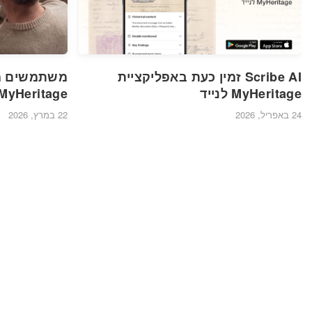
Scribe AI זמין כעת באפליקציית
MyHeritage לנייד
MyHeritage
24 באפריל, 2026
22 במרץ, 2026
הערות