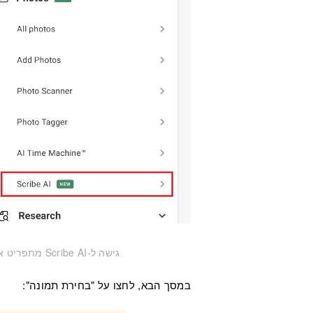
גישה ל-Scribe AI מתפריט אפליקציית MyHeritage לנייד (לחצו להגדלה)
במסך הבא, לחצו על "בחירת תמונה":