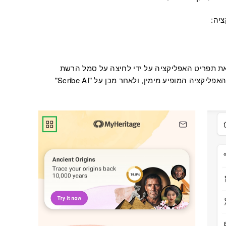
ת תפריט האפליקציה על ידי לחיצה על סמל הרשת
(מודגש בירוק). לחצו על "תמונות" בתפריט האפליקציה המופיע מימין, ולאחר מכן על "Scribe AI"