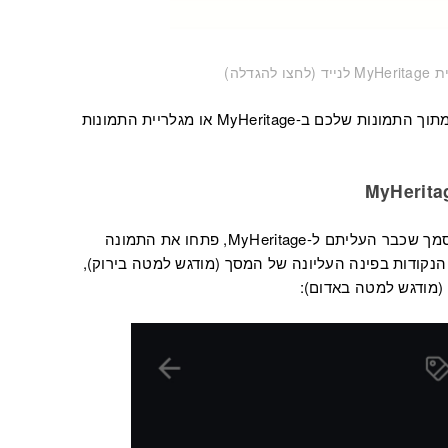
לאחר מכן בחרו את התמונה שתרצו לנתח מתוך התמונות שלכם ב-MyHeritage או מגלריית התמונות
כדי להשתמש ב-Scribe AI על תמונה או מסמך שכבר העליתם ל-MyHeritage, פתחו את התמונה
אפליקציית MyHeritage לנייד, לחצו על 3 הנקודות בפינה העליונה של המסך (מודגש למטה בירוק),