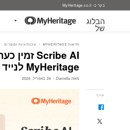
בקר ב- MyHeritage.co.il
הבלוג
של
חדשות MYHERITAGE
טכנולוגיות ומוצרים
Scribe AI זמ
MyHeritage לנייד
מאת Daniella
24 באפריל, 2026
שתף