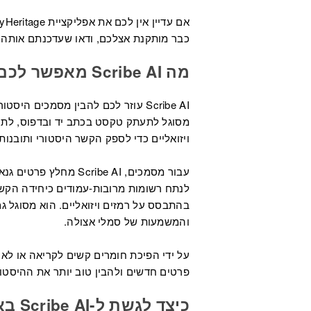
אם עדיין אין לכם את אפליקציית MyHeritage לנייד, תוכלו
כבר מותקנת אצלכם, ודאו שעדכנתם אותה 
מה Scribe AI מאפשר לכם לעשות
Scribe AI עוזר לכם להבין מסמכים 
מסוגל לתעתק טקסט בכתב יד ובדפוס, לתר
ויזואליים כדי לספק הקשר היסטורי ותובנות
עבור מסמכים, Scribe AI
לנתח רשומות מרובות-עמודים כיחידה הקשרי
בהתבסס על רמזים ויזואליים. הוא מסוגל ג
והמשמעות של סמלי אצולה.
פרטים חדשים ולהבין טוב יותר את ההיסט
כיצד לגשת ל-Scribe AI באפליקציה לנייד