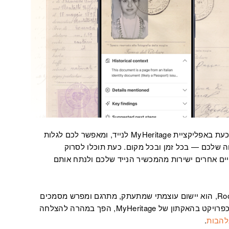
זמין כעת באפליקציית MyHeritage לנייד, ומאפשר לכם לגלות
 שלכם — בכל זמן ובכל מקום. כעת תוכלו לסרוק
יים אחרים ישירות מהמכשיר הנייד שלכם ולנתח אותם
בכנס RootsTech, הוא יישום עוצמתי שמתעתק, מתרגם ומפרש מסמכים
היסטוריים ותמונות. היישום, שנולד במקור כפרויקט בהאקתון של MyHeritage, הפך במהרה להצלחה
להבות
.