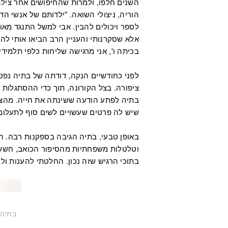
השנים חלפו, ולמרות שהחיפושים אחר צילה
הוריה, ניצולי השואה. "ילדותם של אנשי הדו
לספר ויכולים להבין. אבי למשל התנגד מאו
אלא שסקרנותי והעניין הרב הביאו אותי ל
בכיתה ו', אני מרגישה שליחות כלפי תלמידי
לפני כחודשיים הנקה, דודתה של בתיה נפ
ציפורה. בצל הקורונה, תוך כדי ההסתגלות ל
בתיה לפתע הודעה ששינתה את חייה. מהצד 
שיש לה פרטים שעשויים לשים סוף לתעלומ
באופן טבעי, בתיה הגיבה בספקנות רבה. ה
וטלטלות משפחתיות מהסיפור הכואב, חששו
בתוכי הרגיש שזה נכון. החלטתי להענות ול
בתיה 