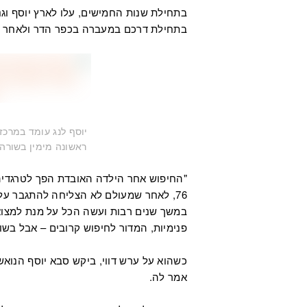
בתחילת שנות החמישים, עלו לארץ יוסף וג
בתחילת דרכם במעברה בכפר הדר ולאחר מכן
יוסף לנג עומד במרכז
ראשונה מימין בשורה הת
"החיפוש אחר הילדה האובדת הפך לטרגדיה
76, לאחר שמעולם לא הצליחה להתגבר על
במשך שנים רבות ועשה הכל על מנת למצוא א
פנימיות, המדור לחיפוש קרובים – אבל בשום
כשהוא על ערש דווי, ביקש סבא יוסף הנואש 
אמר לה.