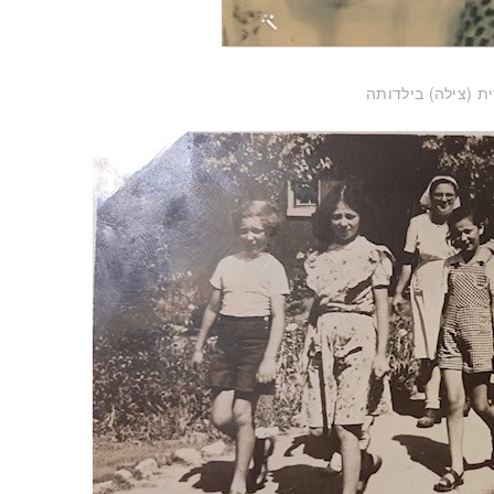
ת (צילה) בילדותה