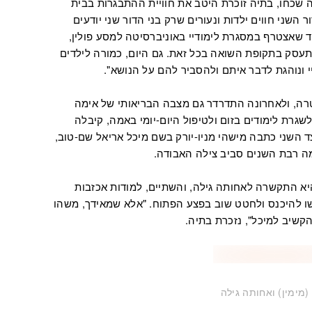
 שכחו, בתיה זוכרת היטב את חוויית ההתבגרות בבית
ר השני חווים ילדות ונעורים שרק בני הדור שני יודעים
ד שאצטרף במסגרת לימודיי באוניברסיטה למסע פולין,
התעסק בתקופת השואה בכל זאת. גם היום, כמורה לילדים
י ונוהגת לדבר איתם ולהסביר להם על הנושא".
טרה, ולאחרונה התדרדר גם מצבה הבריאותי של אימה
שגרת לימודים בזום ולטיפול היום-יומי באמה, קיבלה
השני כתבה מישהי מניו-יורק בשם מיכל אריאל שם-טוב,
ה רבת השנים סביב צילה האבודה.
יא התקשרה לאחותה גילה, והשתיים, למודות אכזבות
 להיכנס ולחטט שוב בפצע הפתוח. "אלא שמאידך, משהו
הקשיב למיכל", נזכרת בתיה.
(מימין) ואחותה גילה