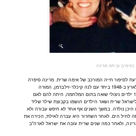
(מימין) וביתה מרינה
ת לסיפור חייה המורכב של אימה שרית. מרינה סיפרה
ששרית נמנתה עם קבוצת הילדים שהגיעו לארץ ב-1948 ביחד עם לנה קיכלר-זילברמן, המורה
הישראלית ממוצא פולני שאספה יותר מ-100 ילדים ניצולי שואה בתום המלחמה, היתה להם לאם
ישראל שרית ושאר הילדים הושמו בקבוצת שילר שליד
 היכן נולדה. במשך השנים אף אחד לא חיפש עבורה ולא
ה לחיל הים. לאחר השחרור היא עברה לאילת, הכירה את
מרינה, ולאחר כמה שנים שרית עזבה את ישראל לארה"ב