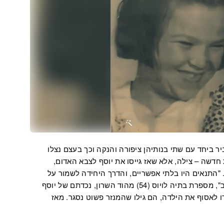
ביר ביחד עם שתי בנותיהן ציפורה והנקה וכך בעצם נצלו
 חדשה – צילה, אלא שאז גייסו את יוסף לצבא האדום,
"התנאים היו בלתי אפשריים, והדרך היחידה לשמור על
התינוקת בחיים היתה להעבירה למנזר קרוב", מספרת בתיה לויוס (54) מהוד השרון, נכדתם של יוסף
 לאסוף את הילדה, הם גילו שהמנזר פשוט נסגר. מאז