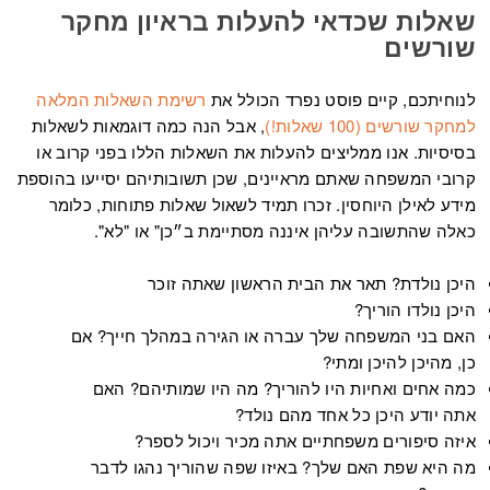
שאלות שכדאי להעלות בראיון מחקר
שורשים
לנוחיתכם, קיים פוסט נפרד הכולל את
רשימת השאלות המלאה
למחקר שורשים (100 שאלות!)
, אבל הנה כמה דוגמאות לשאלות
בסיסיות. אנו ממליצים להעלות את השאלות הללו בפני קרוב או
קרובי המשפחה שאתם מראיינים, שכן תשובותיהם יסייעו בהוספת
מידע לאילן היוחסין. זכרו תמיד לשאול שאלות פתוחות, כלומר
כאלה שהתשובה עליהן איננה מסתיימת ב״כן" או "לא".
היכן נולדת? תאר את הבית הראשון שאתה זוכר
היכן נולדו הוריך?
האם בני המשפחה שלך עברה או הגירה במהלך חייך? אם
כן, מהיכן להיכן ומתי?
כמה אחים ואחיות היו להוריך? מה היו שמותיהם? האם
אתה יודע היכן כל אחד מהם נולד?
איזה סיפורים משפחתיים אתה מכיר ויכול לספר?
מה היא שפת האם שלך? באיזו שפה שהוריך נהגו לדבר