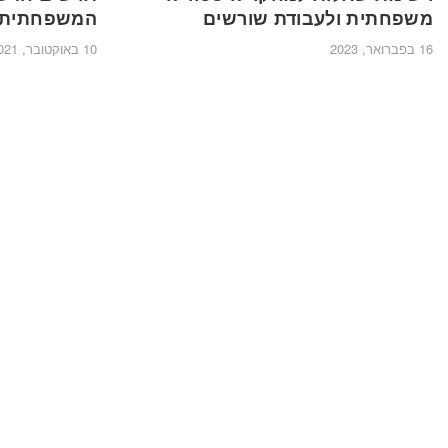
משפחתית ולעבודת שורשים
המשפחתית ב
16 בפברואר, 2023
10 באוקטובר, 2021
הערות
דף הבית
תמיכה
הרשם בחינם
יצירת קשר