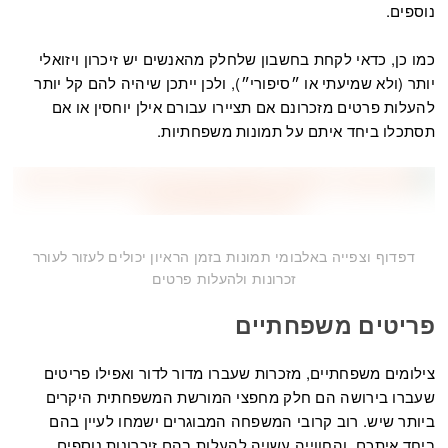
נוספים.
כמו כן, כדאי לקחת בחשבון שלחלק מהאנשים יש זיכרון ויזואלי
יותר (ולא שמיעתי או ״סיפורי״), ולכן ייתכן שיהיה להם קל יותר
להעלות פרטים מזכרונם אם תציירו עבורם אילן יוחסין או אם
תסתכלו ביחד איתם על תמונות משפחתיות.
דפדוף וצפייה באלבומי תמונות בזמן הראיון יכולים לעזור לעורר
זכרונות ולהעלות פרטים
פריטים משפחתיים
צילומים משפחתיים, מזכרות שעברו מדור לדור ואפילו פריטים
שעברו בירושה הם חלק מחפצי המורשת המשפחתית היקרים
ביותר שיש. רוב קרובי המשפחה המבוגרים ישמחו לעיין בהם
ביחד איתכם, והחווייה עשויה להעלות בהם זיכרונות נוספים.