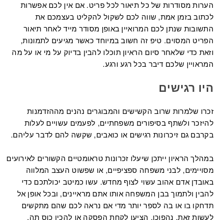
הערות מסודרות של כל תיאור לכל פריט. אם אין לכם אפשרות
לכתוב בזמן אמת, שווה לכם לשקול להקליט בעצמכם את
התשובות שנתן לכם המרואיין באופן מסודר מייד לאחר תיאור
הפריט המסוים. טיפ זה חשוב במיוחד כאשר מגיעים לתמונות,
וזאת כדי שלאחר סיום הראיון תוכלו להבין בדיוק על מי או על מה
המראויין שלכם דיבר בכל רגע ורגע.
היו רגישים
זכרו שלמרות שרוב הקשישים והמבוגרים נהנים מההזדמנות
להיזכר ולשתף בסיפורים משפחתיים, לפעמים עשויים לעלות
בקרבם גם זיכרונות רגישים או כואבים, שקשה להם לדבר עליהם.
במהלך הראיון ייתכן שיעלו זכרונות טראומטיים הקשורים לאירועים
מסויימים, לבני משפחה ספציפיים, או שפשוט העצב המלווה
באובדן אדם אהוב עשוי לצוף מחדש. עשו כמיטב יכולתכם כדי
להבין ולתמוך בבן המשפחה אותו אתם מראיינים, ובכל אופן אל
תדחקו בו או בה לספר יותר מדי אם נראה לכם שהם מתקשים
לעשות זאת. נהפוכו, הציעו לקחת הפסקה או להכין כוס תה,