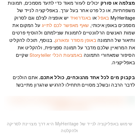
מצלמה או סורק
יכולים לעזור מאוד כדי לתעד מסמכים, תמונות
משפחתיות, או כל פרט אחר בעל ערך. באפליקציה לנייד של
MyHeritage
באפל
או
באנדרואיד
יש אופציה לצלם וגם לסרוק
מסמכים באופן איכותי,
שאף מאפשר לכם לתייג
על המקום את
שמות האנשים הרלוונטיים לתמונות שצילמתם ולהוסיף פרטים
ותיאור של התמונה
באופן מסודר ומאורגן
. בנוסף, תוכלו להקליט
את המרואיין שלכם מדבר על תמונה ספציפית, ולהקליט את
הסיפור שמאחורי התמונה
באמצעות הכלי Storyteller
שקיים
באפליקציה.
בקבוק מים לכל אחד מהנוכחים, כולל אתכם.
אתם הולכים
לדבר הרבה ובשלב מסויים תתחילו להרגיש שהגרון מתייבש!
שימוש באפליקציה לנייד של MyHeritage היא דרך מצויינת לסריקה
ולהקלטה