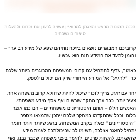
הכנה תמונות מראש והצגתן למרואיין עשויה לרענן את זכרונו ולהעלות
סיפורים נשכחים
קרוביכם המבוגרים נושאים בזיכרונותיהם שפע של מידע רב ערך –
והזמן לתעד את המידע הזה הוא עכשיו.
כאמור, עדיף להתחיל עם קרובי המשפחה המבוגרים ביותר שלכם
כדי ״להגיע״ אל המידע הייחודי שרק הם יכולים לספק.
יחד עם זאת, צריך לזכור שיכול להיות שדווקא קרוב משפחה אחר,
צעיר יותר, כבר ערך מחקר שורשים ואף אסף מידע משפחתי.
האנשים הללו – אותם היסטוריונים משפחתיים – הם כמו אוצר
בלום, וככל שתתקדמו במחקר שלכם ייתכן שתמצאו מספר
״היסטוריונים״ כאלה בקרב המשפחה. ברגע שיותר ויותר חומר
יתחיל להאגר אצלכם, תשימו לב שביכולתכם לאמת מידע
שהשגתם, להשוות פרטים, להעזר בעצי משפחה שכבר נבנו, ואף