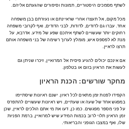
לשתף מסמכים היסטוריים, תמונות וסיפורים שהגעתם אליהם.
מכל מקום,
אל תעצרו אחרי שראיינתם או נעזרתם בבן משפחה
אחד. עברו גם לדודים, לדודות, לבני הדודים, ואף לקרובי משפחה
רחוקים יותר שעשויים לשתף איתכם שפע של מידע. אדרבא, על
מנת לא לפספס איש, מומלץ לערוך רשימה של בני משפחה אותם
תרצו לראיין.
אם אינכם יכולים להגיע פיסית אל המרואיין, זיכרו שניתן גם
לעשות את הראיון בזום או בטלפון.
מחקר שורשים: הכנת הראיון
הקפידו לפנות זמן מתאים לכל ראיון. ישנם ראיונות שיסתיימו
במפגש אחד של שעה או שעתיים, ויש ראיונות שעשויים להתפרס
על פני מספר מפגשים. כמו כן, דעו את מי אתם הולכים לראיין, שכן
זמן הראיון תלוי לרוב בכמות המידע שיש למרואיין, ברמת הפניות
שלו, ואף במצבו הגופני והבריאותי.