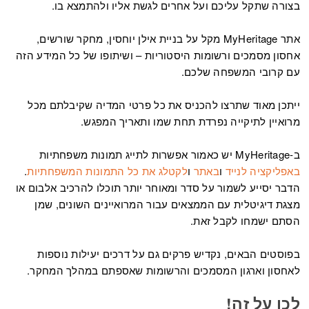
בצורה שתקל עליכם ועל אחרים לגשת אליו ולהתמצא בו.
אתר MyHeritage מקל על בניית אילן יוחסין, מחקר שורשים,
אחסון מסמכים ורשומות היסטוריות – ושיתופו של כל המידע הזה
עם קרובי המשפחה שלכם.
ייתכן מאוד שתרצו להכניס את כל פרטי המדיה שקיבלתם מכל
מרואיין לתיקייה נפרדת תחת שמו ותאריך המפגש.
ב-MyHeritage יש כאמור אפשרות לתייג תמונות משפחתיות
באפליקציה לנייד
ו
באתר
ו
לקטלג את כל התמונות המשפחתיות
.
הדבר יסייע לשמור על סדר ומאוחר יותר תוכלו להרכיב אלבום או
מצגת דיגיטלית עם הממצאים עבור המרואיינים השונים, שמן
הסתם ישמחו לקבל זאת.
בפוסטים הבאים, נקדיש פרקים גם על דרכים יעילות נוספות
לאחסון וארגון המסמכים והרשומות שאספתם במהלך המחקר.
לכו על זה!