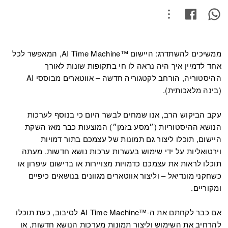
ממשיכים להשתדרג: היישום ™AI Time Machine, המאפשר לכל
אחד לדמיין איך היה נראה לו חי בתקופות שונות לאורך
ההיסטוריה, הורחב לקטגוריה חדשה – אווטארים מבוססי AI
(בינה מלאכותית).
עקב הביקוש הרב, אנו שמחים לבשר היום כי בנוסף לערכות
הנושא ההיסטוריות (״מסע בזמן״) המוצעות כבר מאז השקת
היישום, תוכלו ליצור גם תמונות של עצמכם בתור דמויות
וירטואליות על ידי שימוש בעשרות ערכות נושא חדשות. מעתה
תוכלו לראות את עצמכם כדמויות מצויירות או ברישום עיפרון או
כשחקני מונדיאל – וליצור אווטארים מגוונים בנושאים כיפיים
ומקוריים.
אם כבר לקחתם את ה-
AI Time Machine™
לסיבוב, כעת תוכלו
להרחיב את השימוש וליצור תמונות מערכות הנושא חדשות, או