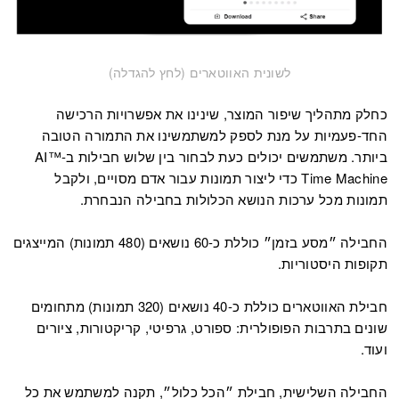
לשונית האווטארים (לחץ להגדלה)
כחלק מתהליך שיפור המוצר, שינינו את אפשרויות הרכישה
החד-פעמיות על מנת לספק למשתמשינו את התמורה הטובה
ביותר. משתמשים יכולים כעת לבחור בין שלוש חבילות ב-™AI
Time Machine כדי ליצור תמונות עבור אדם מסויים, ולקבל
תמונות מכל ערכות הנושא הכלולות בחבילה הנבחרת.
החבילה ״מסע בזמן״ כוללת כ-60 נושאים (480 תמונות) המייצגים
תקופות היסטוריות.
חבילת האווטארים כוללת כ-40 נושאים (320 תמונות) מתחומים
שונים בתרבות הפופולרית: ספורט, גרפיטי, קריקטורות, ציורים
ועוד.
החבילה השלישית, חבילת ״הכל כלול״, תקנה למשתמש את כל