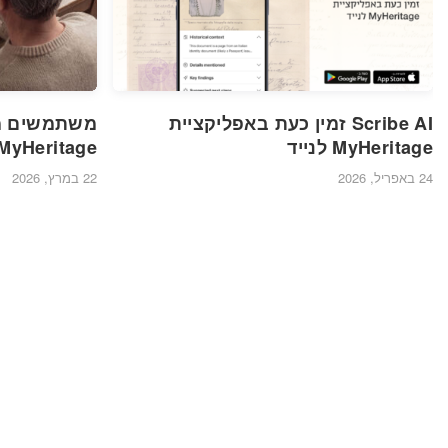
Scribe AI זמין כעת באפליקציית
MyHeritage לנייד
MyHeritage
24 באפריל, 2026
22 במרץ, 2026
הערות