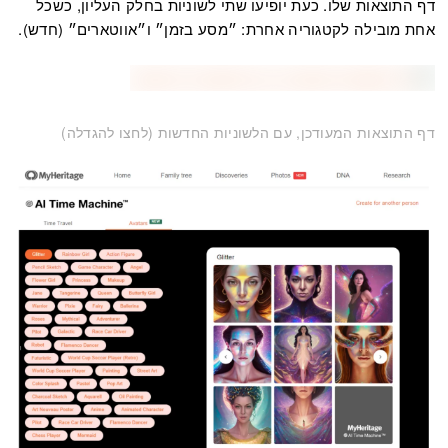
דף התוצאות שלו. כעת יופיעו שתי לשוניות בחלק העליון, כשכל
אחת מובילה לקטגוריה אחרת: ״מסע בזמן״ ו״אווטארים״ (חדש).
דף התוצאות המעודכן, עם הלשוניות החדשות (לחצו להגדלה)