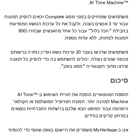
™AI Time Machine.
משתמשים שמחזיקים במנוי מסוג Complete זכאים להפיק תמונות
עבור עד 3 אנשים בשנה, ולקבל את כל ערכות הנושא המופיעות
בחבילת ״הכל כלול״ עבור כל אחד מהאנשים שבחרו (800
תמונות לפחות), ללא עלות נוספת.
משתמשים שרכשו בעבר 20 ערכות נושא ועדיין נותרה ברשותם
מכסה שטרם נוצלה, יכולים להשתמש בה כדי להפיק כל תמונה
שירצו מתוך הקטגוריה ״מסע בזמן״.
סיכום
תוספת האווטארים הופכת את חוויית השימוש ב-™AI Time
Machine למהנה יותר. תמונת הפרופיל המושלמת או הקולאז'
היפהפה עבור הפוסט הבא שלכם ברשתות החברתיות נמצאים
במרחק קליקים בודדים.
אנו ב-MyHeritage משפרים את היישום באופן שוטף כדי להוסיף