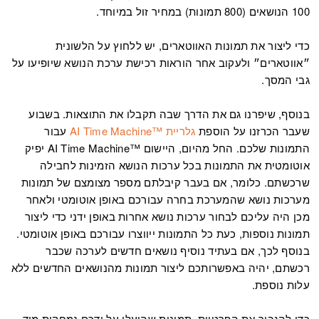
100 הנושאים (800 תמונות) במחיר זול במיוחד.
כדי ליצור את תמונות האווטארים, יש ללחוץ על הלשונית
״אווטארים״ ולעקוב אחר הוראות רכישת ערכת הנושא שיופיעו על
גבי המסך.
בנוסף, שיפרנו גם את הדרך שבה תקבלו את התוצאות. בשבוע
שעבר הכרזנו על הוספת
גלריית ™AI Time Machine
עבור
התמונות שלכם. החל מהיום, היישום ™AI Time Machine יפיק
אוטומטית את התמונות בכל ערכות הנושא הזמינות לחבילה
שרכשתם. כלומר, אם בעבר קיבלתם מספר מצומצם של תמונות
מערכות נושא שהמערכת בחרה עבורכם באופן אוטומטי ולאחר
מכן היה עליכם לבחור ערכות נושא אחרות באופן ידני כדי ליצור
תמונות נוספות, כעת כל התמונות ייווצרו עבורכם באופן אוטומטי.
בנוסף לכך, אם בעתיד נוסיף נושאים חדשים לערכה שכבר
רכשתם, יהיה באפשרותכם ליצור תמונות מהנושאים החדשים ללא
עלות נוספת.
כדי להגביר את הפרטיות, תמונות שהועלו על ידכם נמחקות מיד