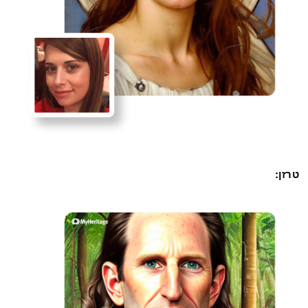
טרזן: